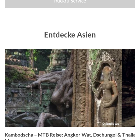
Rückrufservice
Entdecke Asien
us
© Studiosus
Kambodscha – MTB Reise: Angkor Wat, Dschungel &
Thailan