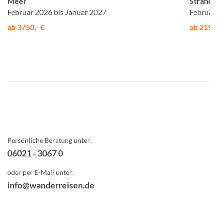
Meer
Strand
Februar 2026 bis Januar 2027
Februar
ab 3750,- €
ab 2199,
Persönliche Beratung unter:
06021 - 3067 0
oder per E-Mail unter:
info@wanderreisen.de