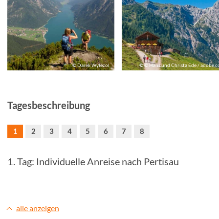
© Darek Wylezol
© © Hans und Christa Ede / adobe.
Tagesbeschreibung
1
2
3
4
5
6
7
8
1. Tag: Individuelle Anreise nach Pertisau
alle anzeigen