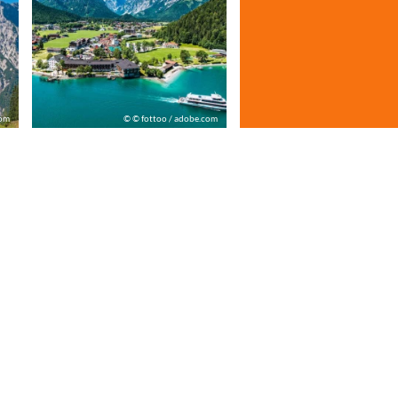
com
© © fottoo / adobe.com