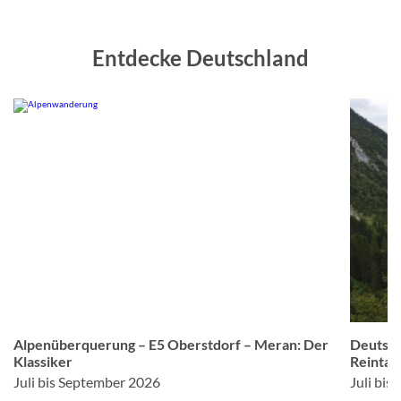
Entdecke Deutschland
er
© Studiosus
Alpenüberquerung – E5 Oberstdorf – Meran: Der
Deutsch
Klassiker
Reintal
Juli bis September 2026
Juli bi