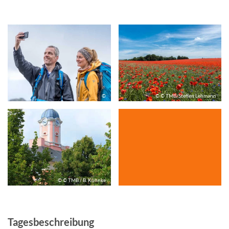
©
© © TMB/Steffen Lehmann
© © TMB / B. Kühnke
Tagesbeschreibung