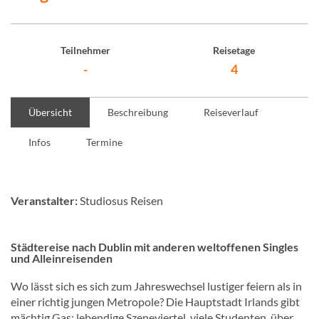
Teilnehmer
Reisetage
-
4
Übersicht
Beschreibung
Reiseverlauf
Infos
Termine
Veranstalter:
Studiosus Reisen
Städtereise nach Dublin mit anderen weltoffenen Singles
und Alleinreisenden
Wo lässt sich es sich zum Jahreswechsel lustiger feiern als in
einer richtig jungen Metropole? Die Hauptstadt Irlands gibt
mächtig Gas: lebendige Szeneviertel, viele Studenten, über