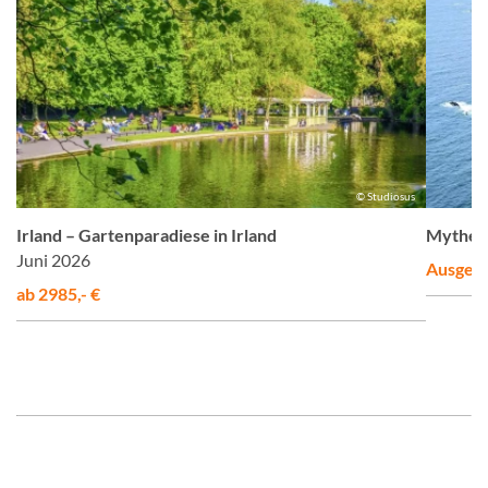
s
© Studiosus
Irland – Gartenparadiese in Irland
Mythen,
Juni 2026
Ausgeb
ab 2985,- €