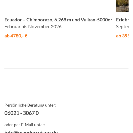
er
© Studiosus
Ecuador – Chimborazo, 6.268 m und Vulkan-5000er
Erlebnis
Februar bis November 2026
Septemb
ab 4780,- €
ab 3995,
Persönliche Beratung unter:
06021 - 3067 0
oder per E-Mail unter:
info@wanderreisen.de