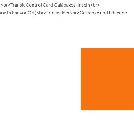
x)<br>Transit Control Card Galápagos-Inseln<br>
ng in bar vor Ort)<br>Trinkgelder<br>Getränke und fehlende
sus
© Studiosus