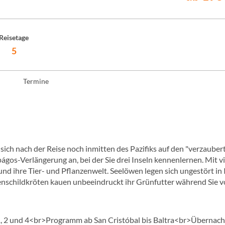
Reisetage
5
Termine
ich nach der Reise noch inmitten des Pazifiks auf den "verzauber
gos-Verlängerung an, bei der Sie drei Inseln kennenlernen. Mit vi
nd ihre Tier- und Pflanzenwelt. Seelöwen legen sich ungestört in 
nschildkröten kauen unbeeindruckt ihr Grünfutter während Sie v
 1, 2 und 4<br>Programm ab San Cristóbal bis Baltra<br>Übernac