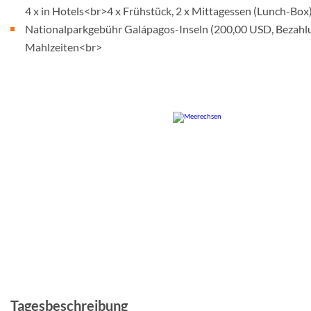
4 x in Hotels<br>4 x Frühstück, 2 x Mittagessen (Lunch-Bo
Nationalparkgebühr Galápagos-Inseln (200,00 USD, Bezahlu
Mahlzeiten<br>
© Studiosus
© Studio
Tagesbeschreibung