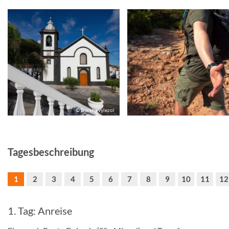
© Darek Wylezol
Tagesbeschreibung
1
2
3
4
5
6
7
8
9
10
11
12
1. Tag: Anreise