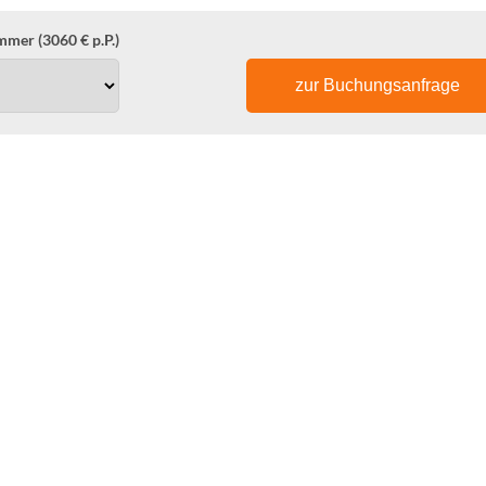
mer (3060 € p.P.)
zur Buchungsanfrage