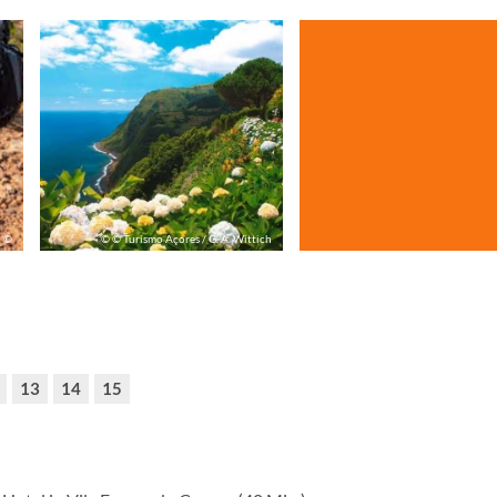
©
© © Turismo Açores / G. A. Wittich
13
14
15