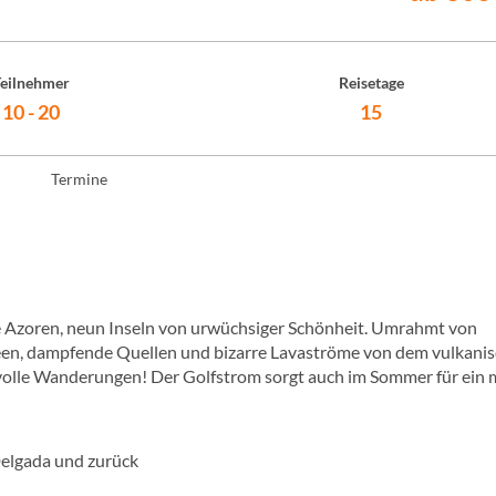
eilnehmer
Reisetage
10 - 20
15
Termine
ie Azoren, neun Inseln von urwüchsiger Schönheit. Umrahmt von
een, dampfende Quellen und bizarre Lavaströme von dem vulkani
izvolle Wanderungen! Der Golfstrom sorgt auch im Sommer für ein m
Delgada und zurück