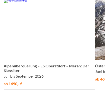
©
© Studiosus
Alpenüberquerung – E5 Oberstdorf – Meran: Der
Österre
Klassiker
Juni bi
Juli bis September 2026
ab 460,-
ab 1490,- €