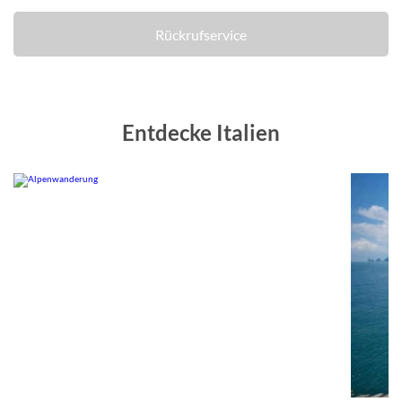
Rückrufservice
Entdecke Italien
om
© Studiosus