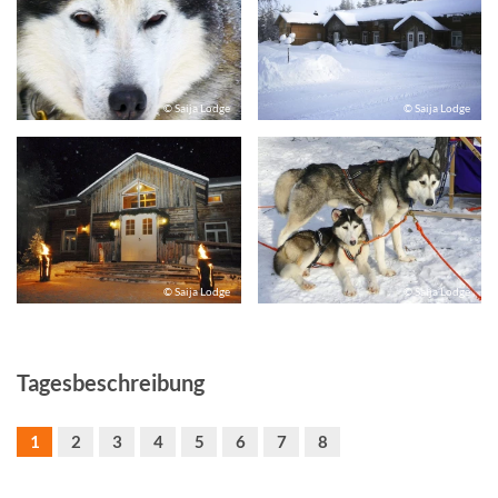
© Saija Lodge
© Saija Lodge
© Saija Lodge
© Saija Lodge
Tagesbeschreibung
1
2
3
4
5
6
7
8