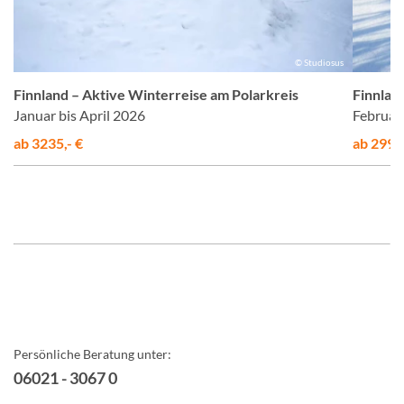
us
© Studiosus
Finnland – Aktive Winterreise am Polarkreis
Finnlan
Januar bis April 2026
Februar
ab 3235,- €
ab 2995,
Persönliche Beratung unter:
06021 - 3067 0