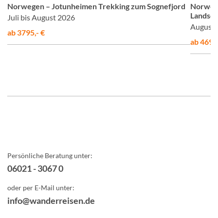
Norwegen – Jotunheimen Trekking zum Sognefjord
Norweg
Landsch
Juli bis August 2026
August 
ab 3795,- €
ab 4695,
Persönliche Beratung unter:
06021 - 3067 0
oder per E-Mail unter:
info@wanderreisen.de