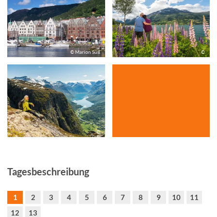
© Marion Süß
©
©
Tagesbeschreibung
1
2
3
4
5
6
7
8
9
10
11
12
13