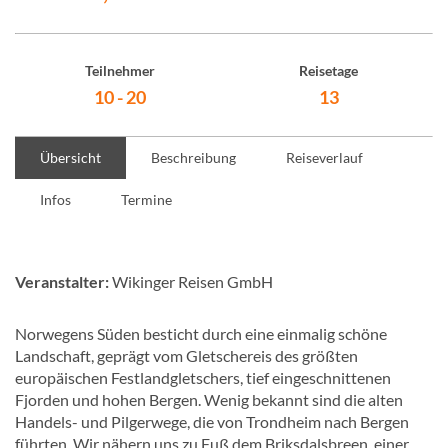
Teilnehmer
Reisetage
10 - 20
13
Übersicht
Beschreibung
Reiseverlauf
Infos
Termine
Veranstalter:
Wikinger Reisen GmbH
Norwegens Süden besticht durch eine einmalig schöne
Landschaft, geprägt vom Gletschereis des größten
europäischen Festlandgletschers, tief eingeschnittenen
Fjorden und hohen Bergen. Wenig bekannt sind die alten
Handels- und Pilgerwege, die von Trondheim nach Bergen
führten. Wir nähern uns zu Fuß dem Briksdalsbreen, einer