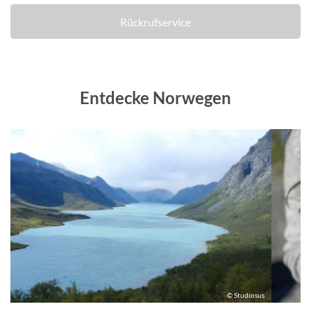
Rückrufservice
Entdecke Norwegen
us
© Studiosus