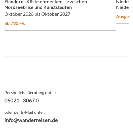
Flanderns Küste entdecken – zwischen
Niederl
Nordseebrise und Kunststädten
Niederl
Oktober 2026 bis Oktober 2027
Ausgeb
ab 795,- €
Persönliche Beratung unter:
06021 - 3067 0
oder per E-Mail unter:
info@wanderreisen.de