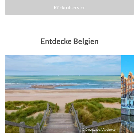
Rückrufservice
Entdecke Belgien
©
© © eyewave / Adobe.com