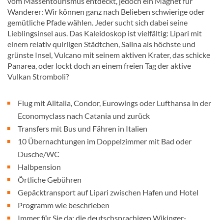
vom Massentourismus entdeckt, jedoch ein Magnet für
Wanderer: Wir können ganz nach Belieben schwierige oder
gemütliche Pfade wählen. Jeder sucht sich dabei seine
Lieblingsinsel aus. Das Kaleidoskop ist vielfältig: Lipari mit
einem relativ quirligen Städtchen, Salina als höchste und
grünste Insel, Vulcano mit seinem aktiven Krater, das schicke
Panarea, oder lockt doch an einem freien Tag der aktive
Vulkan Stromboli?
Flug mit Alitalia, Condor, Eurowings oder Lufthansa in der
Economyclass nach Catania und zurück
Transfers mit Bus und Fähren in Italien
10 Übernachtungen im Doppelzimmer mit Bad oder
Dusche/WC
Halbpension
Örtliche Gebühren
Gepäcktransport auf Lipari zwischen Hafen und Hotel
Programm wie beschrieben
Immer für Sie da: die deutschsprachigen Wikinger-