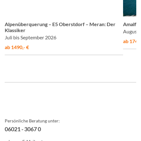
om
© Studiosus
Alpenüberquerung – E5 Oberstdorf – Meran: Der
Amalfis
Klassiker
August 
Juli bis September 2026
ab 1748,
ab 1490,- €
Persönliche Beratung unter:
06021 - 3067 0