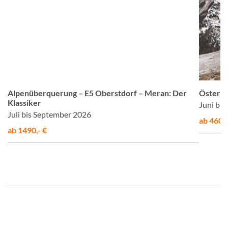
©
© Studiosus
Alpenüberquerung – E5 Oberstdorf – Meran: Der
Österre
Klassiker
Juni bi
Juli bis September 2026
ab 460,-
ab 1490,- €