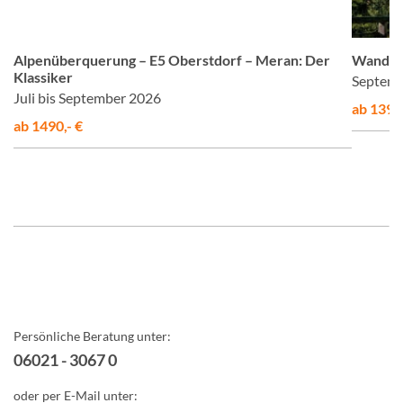
er
© Studiosus
Alpenüberquerung – E5 Oberstdorf – Meran: Der
Wander
Klassiker
Septemb
Juli bis September 2026
ab 1395,
ab 1490,- €
Persönliche Beratung unter:
06021 - 3067 0
oder per E-Mail unter: