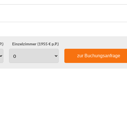
.)
Einzelzimmer (1955 € p.P.)
zur Buchungsanfrage