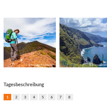
© © André Schumacher
© Andreas Wall
Tagesbeschreibung
1
2
3
4
5
6
7
8