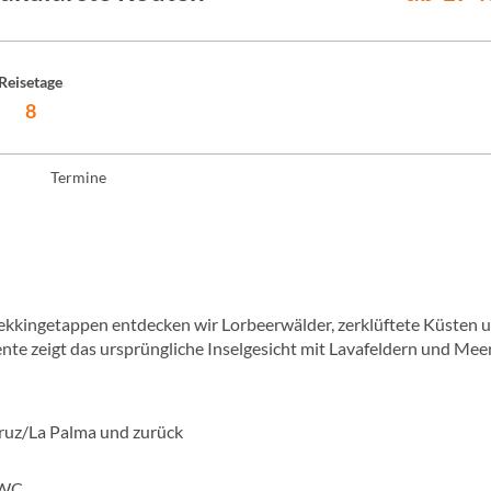
Reisetage
8
Termine
rekkingetappen entdecken wir Lorbeerwälder, zerklüftete Küsten 
ente zeigt das ursprüngliche Inselgesicht mit Lavafeldern und Mee
Cruz/La Palma und zurück
/WC