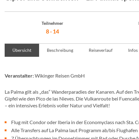
Teilnehmer
8 - 14
Übersicht
Beschreibung
Reiseverlauf
Infos
Veranstalter:
Wikinger Reisen GmbH
La Palma gilt als „das“ Wanderparadies der Kanaren. Auf den T
Gipfel wie den Pico de las Nieves. Die Vulkanroute bei Fuencali
– ein intensives Erlebnis voller Natur und Vielfalt!
Flug mit Condor oder Iberia in der Economyclass nach Sta. 
Alle Transfers auf La Palma laut Programm ab/bis Flughafen
7 Übernachtungen im Doppelzimmer mit Bad oder Dusche