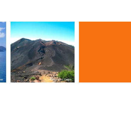
ner
© Norbert Getto