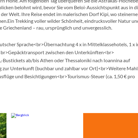
ern Höhe. Am folgenden Tag überqueren Sie die Astrakas-Hochebe
cken belohnt wird, bevor Sie vom Beloi-Aussichtspunkt aus in d
n der Welt. Ihre Reise endet im malerischen Dorf Kipi, wo steinerne
en.Ein Trekking voller wilder Schönheit, eindrucksvoller Natur un
ene Griechenland – rau, ursprünglich und unvergesslich.
tscher Sprache<br>Übernachtung 4 x in Mittelklassehotels, 1 x i
<br>Gepäcktransport zwischen den Unterkünften<br>
Bustickets ab/bis Athen oder Thessaloniki nach Ioannina auf
 zur Unterkunft (buchbar und zahlbar vor Ort)<br>Weitere Mahl
usflüge und Besichtigungen<br>Tourismus-Steuer (ca. 1,50 € pro