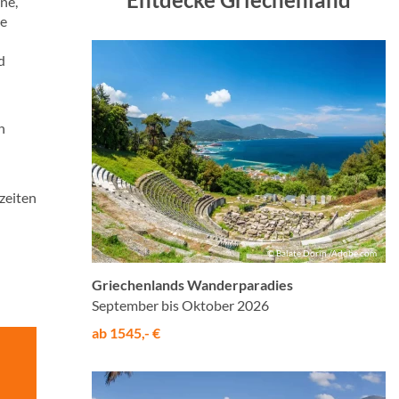
ne,
ie
d
n
zeiten
© Balate Dorin /Adobe.com
Griechenlands Wanderparadies
September bis Oktober 2026
ab 1545,- €