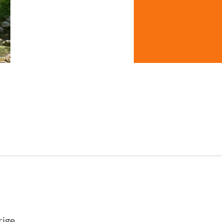
sus
© Studiosus
rige