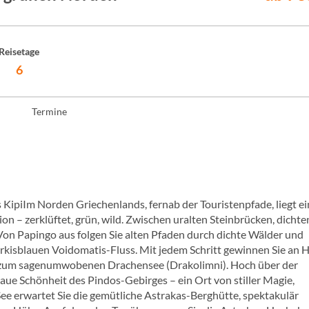
Reisetage
6
Termine
 KipiIm Norden Griechenlands, fernab der Touristenpfade, liegt e
n – zerklüftet, grün, wild. Zwischen uralten Steinbrücken, dichte
 Von Papingo aus folgen Sie alten Pfaden durch dichte Wälder und
rkisblauen Voidomatis-Fluss. Mit jedem Schritt gewinnen Sie an 
f zum sagenumwobenen Drachensee (Drakolimni). Hoch über der
raue Schönheit des Pindos-Gebirges – ein Ort von stiller Magie,
 erwartet Sie die gemütliche Astrakas-Berghütte, spektakulär