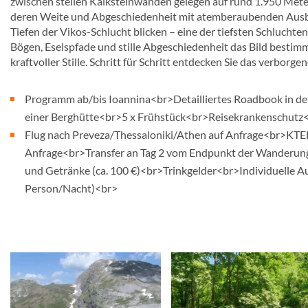
zwischen steilen Kalksteinwänden gelegen auf rund 1.950 Met
deren Weite und Abgeschiedenheit mit atemberaubenden Ausbli
Tiefen der Vikos-Schlucht blicken – eine der tiefsten Schluchte
Bögen, Eselspfade und stille Abgeschiedenheit das Bild bestimm
kraftvoller Stille. Schritt für Schritt entdecken Sie das verborg
Programm ab/bis Ioannina<br>Detailliertes Roadbook in deu
einer Berghütte<br>5 x Frühstück<br>Reisekrankenschutz
Flug nach Preveza/Thessaloniki/Athen auf Anfrage<br>KTEL-
Anfrage<br>Transfer an Tag 2 vom Endpunkt der Wanderung
und Getränke (ca. 100 €)<br>Trinkgelder<br>Individuelle A
Person/Nacht)<br>