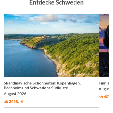
Entdecke Schweden
us
© © Denis Feldmann / Adobe.com
he
Skandinavische Schönheiten: Kopenhagen,
Finnlan
Bornholm und Schwedens Südküste
August 
August 2026
ab 4075,
ab 3468,- €