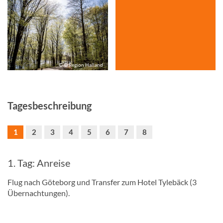
© © Region Halland
Tagesbeschreibung
1
2
3
4
5
6
7
8
1. Tag: Anreise
Flug nach Göteborg und Transfer zum Hotel Tylebäck (3
Übernachtungen).