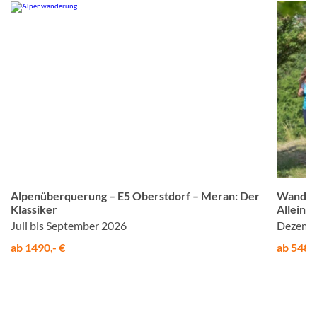
H
© Studiosus
Alpenüberquerung – E5 Oberstdorf – Meran: Der
Wandern
Klassiker
Alleinr
Juli bis September 2026
Dezemb
ab 1490,- €
ab 548,-