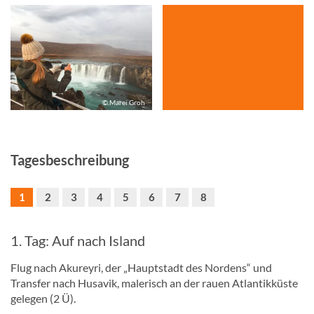
© Marei Groh
Tagesbeschreibung
1
2
3
4
5
6
7
8
1. Tag: Auf nach Island
Flug nach Akureyri, der „Hauptstadt des Nordens“ und
Transfer nach Husavik, malerisch an der rauen Atlantikküste
gelegen (2 Ü).