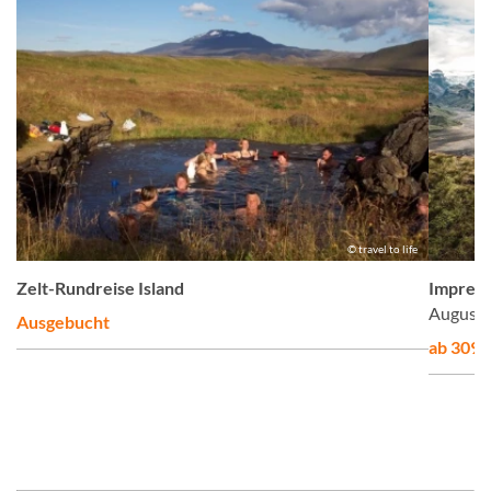
en
© travel to life
Zelt-Rundreise Island
Impress
August 
Ausgebucht
ab 3095,