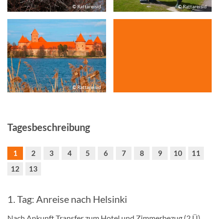
© Rattareisid
© Rattareisid
© Rattareisid
Tagesbeschreibung
1
2
3
4
5
6
7
8
9
10
11
12
13
1. Tag: Anreise nach Helsinki
Nach Ankunft Transfer zum Hotel und Zimmerbezug (2 Ü).