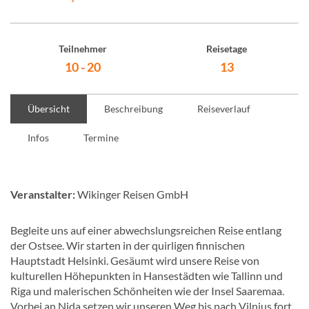
Teilnehmer
Reisetage
10 - 20
13
Übersicht
Beschreibung
Reiseverlauf
Infos
Termine
Veranstalter:
Wikinger Reisen GmbH
Begleite uns auf einer abwechslungsreichen Reise entlang
der Ostsee. Wir starten in der quirligen finnischen
Hauptstadt Helsinki. Gesäumt wird unsere Reise von
kulturellen Höhepunkten in Hansestädten wie Tallinn und
Riga und malerischen Schönheiten wie der Insel Saaremaa.
Vorbei an Nida setzen wir unseren Weg bis nach Vilnius fort.