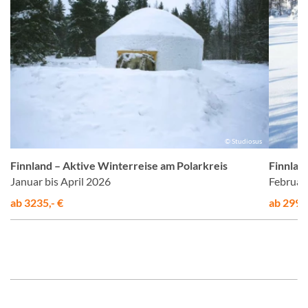
us
© Studiosus
Finnland – Aktive Winterreise am Polarkreis
Finnlan
Januar bis April 2026
Februar
ab 3235,- €
ab 2995,