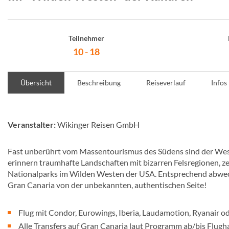
Teilnehmer
10 - 18
Übersicht
Beschreibung
Reiseverlauf
Infos
Veranstalter:
Wikinger Reisen GmbH
Fast unberührt vom Massentourismus des Südens sind der West
erinnern traumhafte Landschaften mit bizarren Felsregionen, z
Nationalparks im Wilden Westen der USA. Entsprechend abwech
Gran Canaria von der unbekannten, authentischen Seite!
Flug mit Condor, Eurowings, Iberia, Laudamotion, Ryanair o
Alle Transfers auf Gran Canaria laut Programm ab/bis Flugh