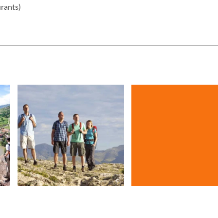
rants)
ria
©