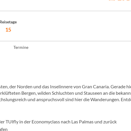
Reisetage
15
Termine
en, der Norden und das Inselinnere von Gran Canaria. Gerade hi
erklüfteten Bergen, wilden Schluchten und Stauseen an die bekan
slungsreich und anspruchsvoll sind hier die Wanderungen. Entd
der TUIfly in der Economyclass nach Las Palmas und zurück
afen