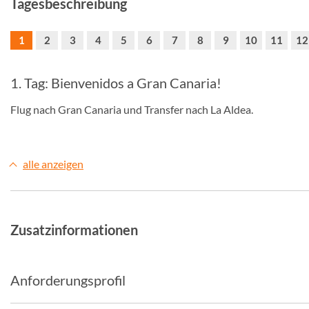
Tagesbeschreibung
1
2
3
4
5
6
7
8
9
10
11
12
1. Tag: Bienvenidos a Gran Canaria!
Flug nach Gran Canaria und Transfer nach La Aldea.
alle anzeigen
Zusatzinformationen
Anforderungsprofil