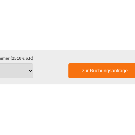
mer (2518 € p.P.)
zur Buchungsanfrage