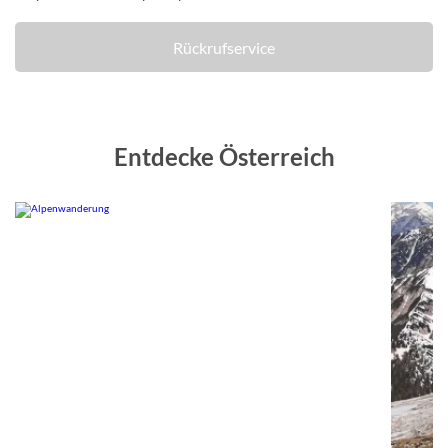
Rückrufservice
Entdecke Österreich
©
© Studiosus