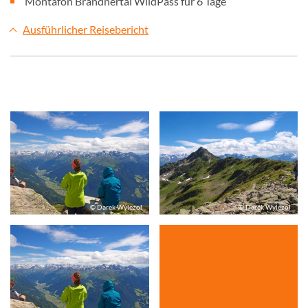
Montafon Brandnertal WildPass für 6 Tage
Ausführlicher Reisebericht
© Darek Wylezol
© Darek Wylezol