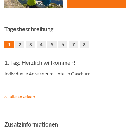
© Darek Wylezol
Tagesbeschreibung
1
2
3
4
5
6
7
8
1. Tag: Herzlich willkommen!
Individuelle Anreise zum Hotel in Gaschurn.
alle anzeigen
Zusatzinformationen