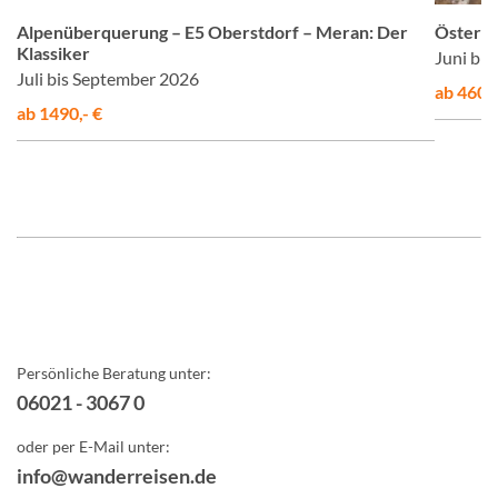
Alpenüberquerung – E5 Oberstdorf – Meran: Der
Österre
Klassiker
Juni bi
Juli bis September 2026
ab 460,-
ab 1490,- €
Persönliche Beratung unter:
06021 - 3067 0
oder per E-Mail unter:
info@wanderreisen.de