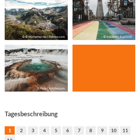
© © mumemories / Adobe.com
© Icelandic Explorer
© Fyle / Adobe.com
Tagesbeschreibung
1
2
3
4
5
6
7
8
9
10
11