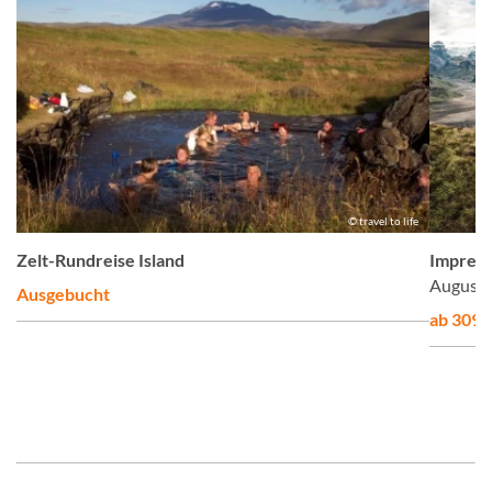
en
© travel to life
Zelt-Rundreise Island
Impress
August 
Ausgebucht
ab 3095,