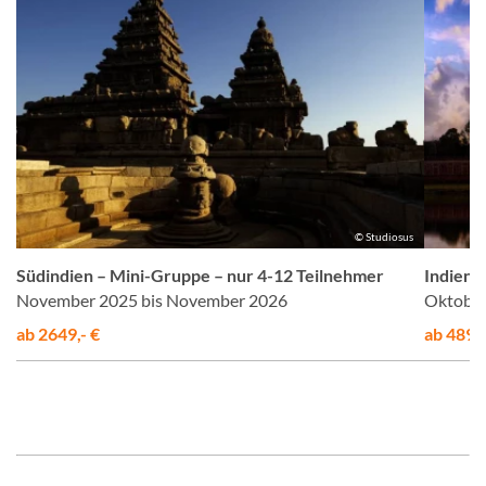
us
© Studiosus
Südindien – Mini-Gruppe – nur 4-12 Teilnehmer
Indien 
November 2025 bis November 2026
Oktober
ab 2649,- €
ab 4895,