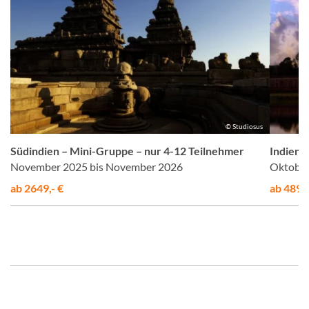
us
© Studiosus
Südindien – Mini-Gruppe – nur 4-12 Teilnehmer
Indien 
November 2025 bis November 2026
Oktober
ab 2649,- €
ab 4895,