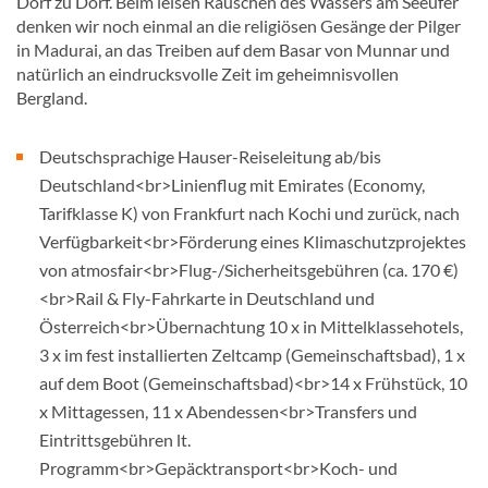
Dorf zu Dorf. Beim leisen Rauschen des Wassers am Seeufer
denken wir noch einmal an die religiösen Gesänge der Pilger
in Madurai, an das Treiben auf dem Basar von Munnar und
natürlich an eindrucksvolle Zeit im geheimnisvollen
Bergland.
Deutschsprachige Hauser-Reiseleitung ab/bis
Deutschland<br>Linienflug mit Emirates (Economy,
Tarifklasse K) von Frankfurt nach Kochi und zurück, nach
Verfügbarkeit<br>Förderung eines Klimaschutzprojektes
von atmosfair<br>Flug-/Sicherheitsgebühren (ca. 170 €)
<br>Rail & Fly-Fahrkarte in Deutschland und
Österreich<br>Übernachtung 10 x in Mittelklassehotels,
3 x im fest installierten Zeltcamp (Gemeinschaftsbad), 1 x
auf dem Boot (Gemeinschaftsbad)<br>14 x Frühstück, 10
x Mittagessen, 11 x Abendessen<br>Transfers und
Eintrittsgebühren lt.
Programm<br>Gepäcktransport<br>Koch- und