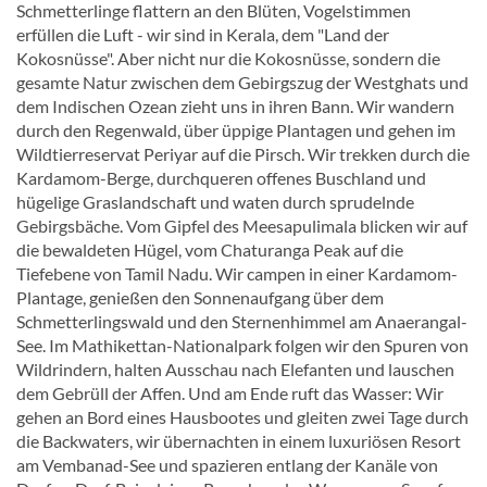
Schmetterlinge flattern an den Blüten, Vogelstimmen
erfüllen die Luft - wir sind in Kerala, dem "Land der
Kokosnüsse". Aber nicht nur die Kokosnüsse, sondern die
gesamte Natur zwischen dem Gebirgszug der Westghats und
dem Indischen Ozean zieht uns in ihren Bann. Wir wandern
durch den Regenwald, über üppige Plantagen und gehen im
Wildtierreservat Periyar auf die Pirsch. Wir trekken durch die
Kardamom-Berge, durchqueren offenes Buschland und
hügelige Graslandschaft und waten durch sprudelnde
Gebirgsbäche. Vom Gipfel des Meesapulimala blicken wir auf
die bewaldeten Hügel, vom Chaturanga Peak auf die
Tiefebene von Tamil Nadu. Wir campen in einer Kardamom-
Plantage, genießen den Sonnenaufgang über dem
Schmetterlingswald und den Sternenhimmel am Anaerangal-
See. Im Mathikettan-Nationalpark folgen wir den Spuren von
Wildrindern, halten Ausschau nach Elefanten und lauschen
dem Gebrüll der Affen. Und am Ende ruft das Wasser: Wir
gehen an Bord eines Hausbootes und gleiten zwei Tage durch
die Backwaters, wir übernachten in einem luxuriösen Resort
am Vembanad-See und spazieren entlang der Kanäle von