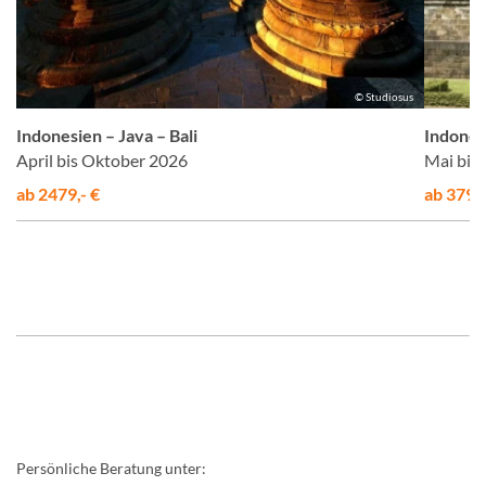
us
© Studiosus
Indonesien – Java – Bali
Indones
April bis Oktober 2026
Mai bis
ab 2479,- €
ab 3795,
Persönliche Beratung unter: