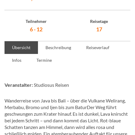
Teilnehmer
Reisetage
6 - 12
17
Übersicht
Beschreibung
Reiseverlauf
Infos
Termine
Veranstalter:
Studiosus Reisen
Wanderreise von Java bis Bali – über die Vulkane Welirang,
Merbabu, Bromo und Ijen bis zum BaturDer Weg führt
geschwungen zum Krater hinauf. Es ist dunkel, Lava knirscht
bei jedem Schritt – und dann kommt das Licht. Rot-blaue
Schatten tanzen am Himmel, dann wird alles rosa und
schließlich golden. Ein atemberaubender Auftakt für unsere