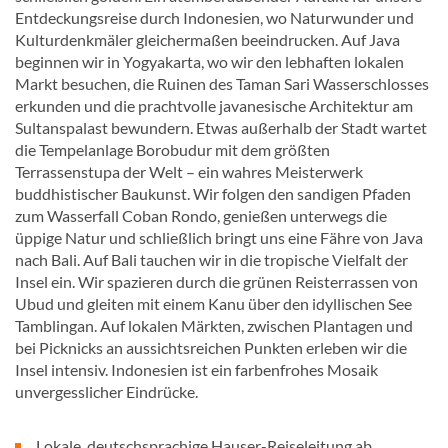
Entdeckungsreise durch Indonesien, wo Naturwunder und
Kulturdenkmäler gleichermaßen beeindrucken. Auf Java
beginnen wir in Yogyakarta, wo wir den lebhaften lokalen
Markt besuchen, die Ruinen des Taman Sari Wasserschlosses
erkunden und die prachtvolle javanesische Architektur am
Sultanspalast bewundern. Etwas außerhalb der Stadt wartet
die Tempelanlage Borobudur mit dem größten
Terrassenstupa der Welt – ein wahres Meisterwerk
buddhistischer Baukunst. Wir folgen den sandigen Pfaden
zum Wasserfall Coban Rondo, genießen unterwegs die
üppige Natur und schließlich bringt uns eine Fähre von Java
nach Bali. Auf Bali tauchen wir in die tropische Vielfalt der
Insel ein. Wir spazieren durch die grünen Reisterrassen von
Ubud und gleiten mit einem Kanu über den idyllischen See
Tamblingan. Auf lokalen Märkten, zwischen Plantagen und
bei Picknicks an aussichtsreichen Punkten erleben wir die
Insel intensiv. Indonesien ist ein farbenfrohes Mosaik
unvergesslicher Eindrücke.
Lokale, deutschsprachige Hauser-Reiseleitung ab