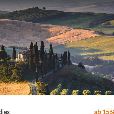
dies
ab 1568