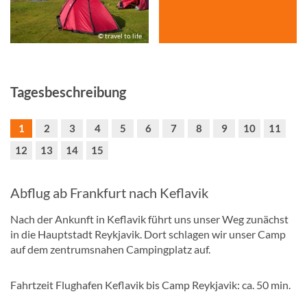
© travel to life
Tagesbeschreibung
1
2
3
4
5
6
7
8
9
10
11
12
13
14
15
Abflug ab Frankfurt nach Keflavik
Nach der Ankunft in Keflavik führt uns unser Weg zunächst
in die Hauptstadt Reykjavik. Dort schlagen wir unser Camp
auf dem zentrumsnahen Campingplatz auf.
Fahrtzeit Flughafen Keflavik bis Camp Reykjavik: ca. 50 min.