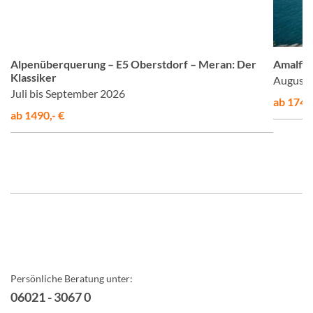
om
© Studiosus
Alpenüberquerung – E5 Oberstdorf – Meran: Der
Amalfis
Klassiker
August 
Juli bis September 2026
ab 1748,
ab 1490,- €
Persönliche Beratung unter:
06021 - 3067 0