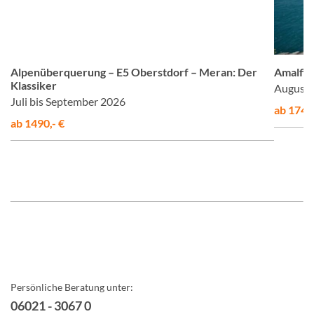
om
© Studiosus
Alpenüberquerung – E5 Oberstdorf – Meran: Der
Amalfis
Klassiker
August 
Juli bis September 2026
ab 1748,
ab 1490,- €
Persönliche Beratung unter:
06021 - 3067 0