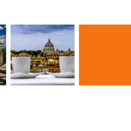
sus
© Studiosus