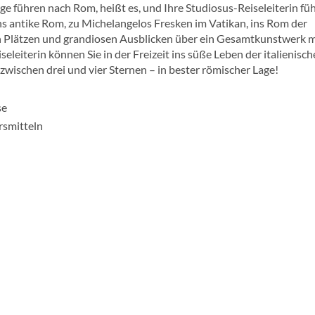
 führen nach Rom, heißt es, und Ihre Studiosus-Reiseleiterin füh
ns antike Rom, zu Michelangelos Fresken im Vatikan, ins Rom der
 Plätzen und grandiosen Ausblicken über ein Gesamtkunstwerk m
eleiterin können Sie in der Freizeit ins süße Leben der italienisc
wischen drei und vier Sternen – in bester römischer Lage!
se
rsmitteln