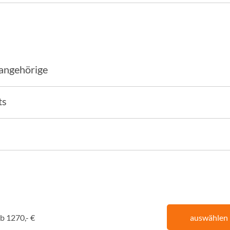
sangehörige
ts
b 1270,- €
auswählen