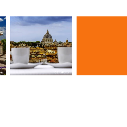
sus
© Studiosus