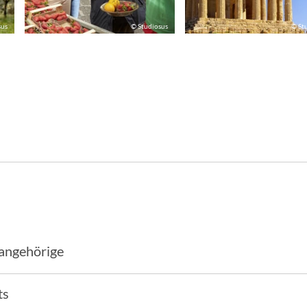
sus
© Studiosus
© St
sangehörige
ts