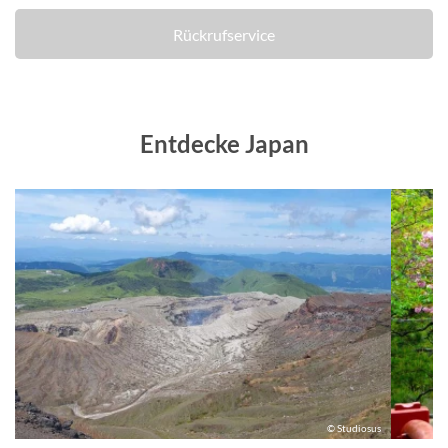
Rückrufservice
Entdecke Japan
us
© Studiosus