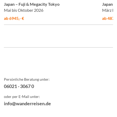
Japan – Fuji & Megacity Tokyo
Japan –
Mai bis Oktober 2026
März bi
ab 6945,- €
ab 4875,
Persönliche Beratung unter:
06021 - 3067 0
oder per E-Mail unter:
info@wanderreisen.de