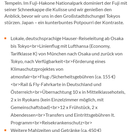
Tempeln. Im Fuji-Hakone Nationalpark dominiert der Fuji mit
seiner Schneekappe die Kulisse und wir genießen den
Anblick, bevor wir uns in den Großstadtdschungel Tokyos
stürzen. Japan – ein kunterbuntes Potpourri der Kontraste.
Lokale, deutschsprachige Hauser-Reiseleitung ab Osaka
bis Tokyo<br>Linienflug mit Lufthansa (Economy,
Tarifklasse K) von München nach Osaka und zurück von
Tokyo, nach Verfügbarkeit<br>Förderung eines
Klimaschutzprojektes von
atmosfair<br>Flug-/Sicherheitsgebühren (ca. 155 €)
<br>Rail & Fly-Fahrkarte in Deutschland und
Österreich<br>Übernachtung 10 x in Mittelklassehotels,
2 x in Ryokans (kein Einzelzimmer möglich, mit
Gemeinschaftsbad)<br>12 x Frühstück, 2 x
Abendessen<br>Transfers und Eintrittsgebühren lt.
Programm<br>Reisekrankenschutz<br>
Weitere Mahlzeiten und Getränke (ca. 450 €)