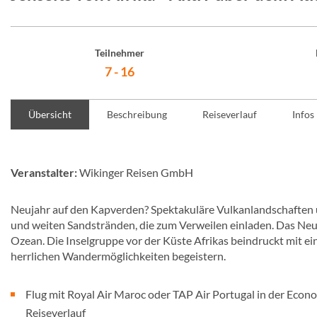
Teilnehmer
7 - 16
Übersicht
Beschreibung
Reiseverlauf
Infos
Veranstalter:
Wikinger Reisen GmbH
Neujahr auf den Kapverden? Spektakuläre Vulkanlandschaften u
und weiten Sandstränden, die zum Verweilen einladen. Das Neue
Ozean. Die Inselgruppe vor der Küste Afrikas beindruckt mit e
herrlichen Wandermöglichkeiten begeistern.
Flug mit Royal Air Maroc oder TAP Air Portugal in der Econ
Reiseverlauf