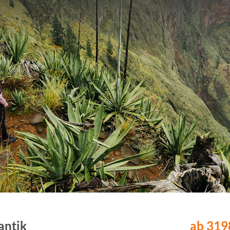
antik
ab 3198