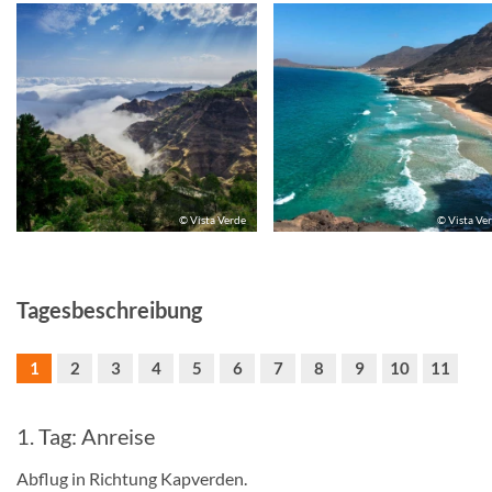
© Vista Verde
© Vista Ve
Tagesbeschreibung
1
2
3
4
5
6
7
8
9
10
11
1. Tag: Anreise
Abflug in Richtung Kapverden.