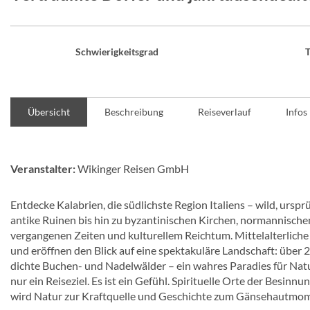
Schwierigkeitsgrad
T
Übersicht
Beschreibung
Reiseverlauf
Infos
Veranstalter:
Wikinger Reisen GmbH
Entdecke Kalabrien, die südlichste Region Italiens – wild, ursp
antike Ruinen bis hin zu byzantinischen Kirchen, normannisch
vergangenen Zeiten und kulturellem Reichtum. Mittelalterlich
und eröffnen den Blick auf eine spektakuläre Landschaft: über
dichte Buchen- und Nadelwälder – ein wahres Paradies für Nat
nur ein Reiseziel. Es ist ein Gefühl. Spirituelle Orte der Besinnun
wird Natur zur Kraftquelle und Geschichte zum Gänsehautmo