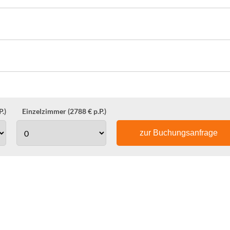
.)
Einzelzimmer (2788 € p.P.)
zur Buchungsanfrage