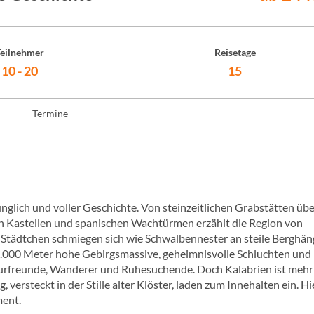
eilnehmer
Reisetage
10 - 20
15
Termine
rünglich und voller Geschichte. Von steinzeitlichen Grabstätten üb
en Kastellen und spanischen Wachtürmen erzählt die Region von
e Städtchen schmiegen sich wie Schwalbennester an steile Berghän
 2.000 Meter hohe Gebirgsmassive, geheimnisvolle Schluchten und
urfreunde, Wanderer und Ruhesuchende. Doch Kalabrien ist mehr 
g, versteckt in der Stille alter Klöster, laden zum Innehalten ein. Hi
ment.