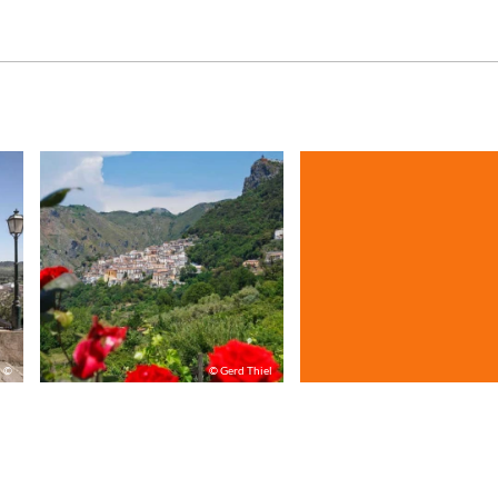
©
© Gerd Thiel