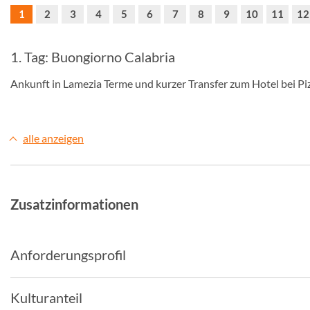
1
2
3
4
5
6
7
8
9
10
11
12
1. Tag: Buongiorno Calabria
Ankunft in Lamezia Terme und kurzer Transfer zum Hotel bei Piz
alle anzeigen
Zusatzinformationen
Anforderungsprofil
Kulturanteil