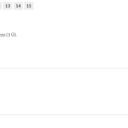
13
14
15
zo (1 Ü).