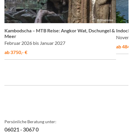
us
© Studiosus
Kambodscha – MTB Reise: Angkor Wat, Dschungel &
Indochin
Meer
Novembe
Februar 2026 bis Januar 2027
ab 4845,
ab 3750,- €
Persönliche Beratung unter:
06021 - 3067 0