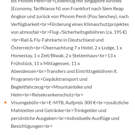
bis Phnom Penh<br>Linienflug mit Singapore Airlines
(Economy, Tarifklasse N) von Frankfurt nach Siem Reap
Angkor und zurück von Phnom Penh (Pou Senchey), nach
Verfügbarkeit<br>Förderung eines Klimaschutzprojektes
von atmosfair<br>Flug-/Sicherheitsgebühren (ca. 195 €)
<br>Rail & Fly-Fahrkarte in Deutschland und
Österreich<br>Übernachtung 7 x Hotel, 2 x Lodge, 1 x
Homestay, 1 x Zelt/Biwak, 2 x Stelzenhaus<br>13 x
Frühstück, 11 x Mittagessen, 11 x
Abendessen<br>Transfers und Eintrittsgebühren lt.
Programm<br>Gepäcktransport und
Begleitfahrzeug<br>Mountainbike und
Helm<br>Reisekrankenschutz<br>
Visumgebühr<br>E-MTB, Aufpreis 300 €<br>zusätzliche
Mahlzeiten und Getränke<br>Trinkgelder und
persönliche Ausgaben<br>individuelle Ausflüge und
Besichtigungen<br>