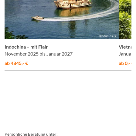
h
© Studiosus
Indochina – mit Flair
Vietnam
November 2025 bis Januar 2027
Januar b
ab 4845,- €
ab 0,- €
Persönliche Beratung unter: