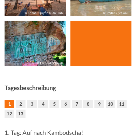
© Khánh Nguyễn Xuân Bình
© Frederik Schwall
© Frederik Schwall
Tagesbeschreibung
1
2
3
4
5
6
7
8
9
10
11
12
13
1. Tag: Auf nach Kambodscha!