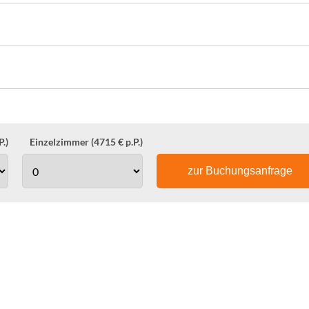
.)
Einzelzimmer (4715 € p.P.)
zur Buchungsanfrage