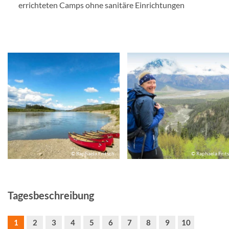
errichteten Camps ohne sanitäre Einrichtungen
© Raphaela Fritsch
© Raphaela Frit
Tagesbeschreibung
1
2
3
4
5
6
7
8
9
10