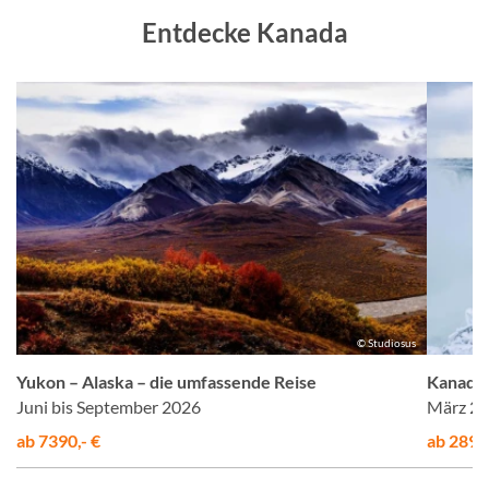
Entdecke Kanada
©
© Studiosus
a
Yukon – Alaska – die umfassende Reise
Kanada 
Juni bis September 2026
März 2
ab 7390,- €
ab 2899,