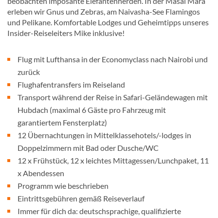
beobachten imposante Elefantenherden. In der Masai Mara
erleben wir Gnus und Zebras, am Naivasha-See Flamingos
und Pelikane. Komfortable Lodges und Geheimtipps unseres
Insider-Reiseleiters Mike inklusive!
Flug mit Lufthansa in der Economyclass nach Nairobi und
zurück
Flughafentransfers im Reiseland
Transport während der Reise in Safari-Geländewagen mit
Hubdach (maximal 6 Gäste pro Fahrzeug mit
garantiertem Fensterplatz)
12 Übernachtungen in Mittelklassehotels/-lodges in
Doppelzimmern mit Bad oder Dusche/WC
12 x Frühstück, 12 x leichtes Mittagessen/Lunchpaket, 11
x Abendessen
Programm wie beschrieben
Eintrittsgebühren gemäß Reiseverlauf
Immer für dich da: deutschsprachige, qualifizierte