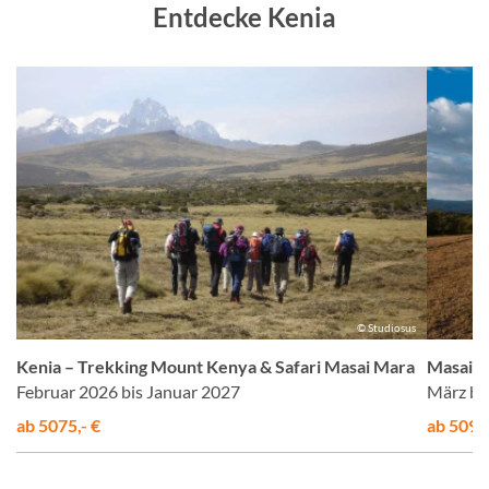
Entdecke Kenia
©
© Studiosus
a
Kenia – Trekking Mount Kenya & Safari Masai Mara
Masai M
Februar 2026 bis Januar 2027
März bi
ab 5075,- €
ab 5098,