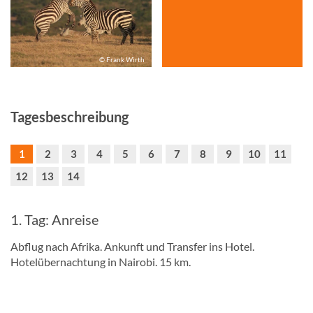
© Frank Wirth
Tagesbeschreibung
1
2
3
4
5
6
7
8
9
10
11
12
13
14
1. Tag: Anreise
Abflug nach Afrika. Ankunft und Transfer ins Hotel.
Hotelübernachtung in Nairobi. 15 km.