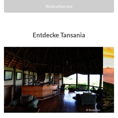
Rückrufservice
Entdecke Tansania
us
© Studiosus