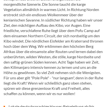
morgendliche Szenerie. Die Sonne taucht die karge
Vegetation allmählich in warmes Licht. In Richtung Norden
erstreckt sich ein endloses Wolkenmeer über der
kenianischen Savanne. In südlicher Richtung haben wir unser
Ziel, den mächtigen Aufbau des Kibo, vor Augen. Eine
friedliche, verschlafene Ruhe liegt über dem Pofu Camp auf
dem einsamen Northern Circuit, der sich nordseitig um den
Kibo windet. Die nördlichen Eisfelder am Kraterrand thronen
hoch über dem Weg. Wir erklimmen den höchsten Berg
Afrikas über die einsamste aller Routen und lernen dabei den
unberührten, wilden Westen, die stille, karge Nordseite und
den saftig-grünen Süden kennen. Acht Tage haben wir Zeit,
den Kilimanjaro intensiv kennen zu lernen und uns an die
Höhe zu gewöhnen. So viel Zeit nehmen sich die Wenigsten.
Für uns aber gilt "Pole Pole" - "nur langsam", denn in der Ruhe
liegt die Kraft! Wenn wir schließlich ganz oben stehen,
spüren wir diese grenzenlose Kraft und Freiheit, alles
schaffen zu können, wenn wir es nur wollen!
Lokale deutschsprachige Hauser-Reiseleitung ab/bis