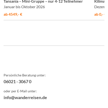
Tansania – Mini-Gruppe – nur 4-12 Teilnehmer
Kiliman
Januar bis Oktober 2026
Dezembe
ab 4549,- €
ab 0,- €
Persönliche Beratung unter:
06021 - 3067 0
oder per E-Mail unter:
info@wanderreisen.de