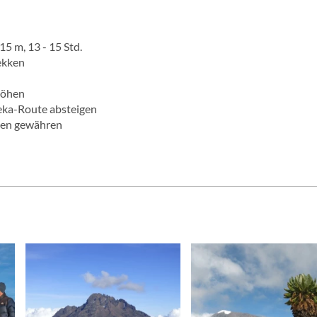
15 m, 13 - 15 Std.
ekken
höhen
eka-Route absteigen
men gewähren