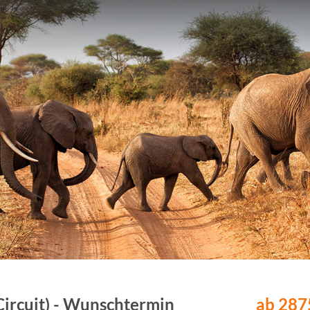
ircuit) - Wunschtermin
ab 2875