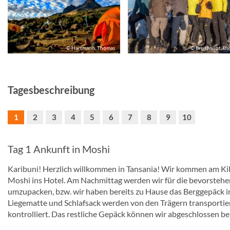
© Hartmann, Thomas
© Breithaupt, Us
Tagesbeschreibung
1
2
3
4
5
6
7
8
9
10
Tag 1 Ankunft in Moshi
Karibuni! Herzlich willkommen in Tansania! Wir kommen am Kil
Moshi ins Hotel. Am Nachmittag werden wir für die bevorstehe
umzupacken, bzw. wir haben bereits zu Hause das Berggepäck in 
Liegematte und Schlafsack werden von den Trägern transportie
kontrolliert. Das restliche Gepäck können wir abgeschlossen bei