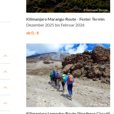
© Hartmann, Thomas
Kilimanjaro Marangu-Route - Fester Termin
Dezember 2025 bis Februar 2026
ab 0,- €
© Ecker, Moritz
Kilimanjaro Lemosho-Route (Northern Circuit)