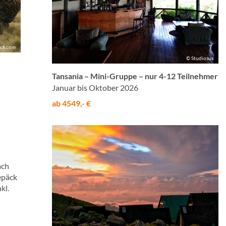
ock.com
© Studiosus
Tansania – Mini-Gruppe – nur 4-12 Teilnehmer
Januar bis Oktober 2026
ab 4549,- €
ach
epäck
kl.