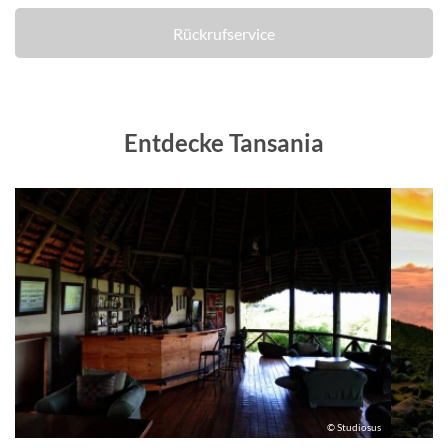
Rückrufservice
Entdecke Tansania
us
© Studiosus