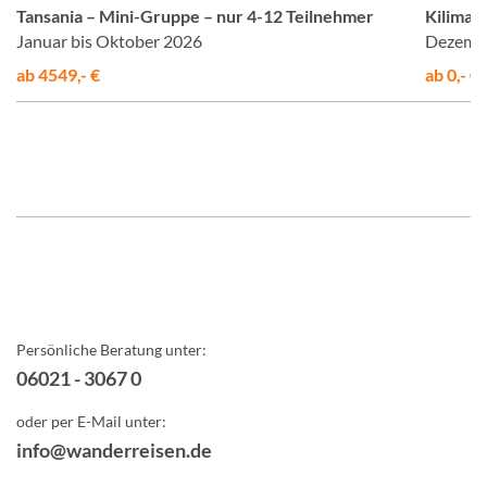
Tansania – Mini-Gruppe – nur 4-12 Teilnehmer
Kiliman
Januar bis Oktober 2026
Dezembe
ab 4549,- €
ab 0,- €
Persönliche Beratung unter:
06021 - 3067 0
oder per E-Mail unter:
info@wanderreisen.de