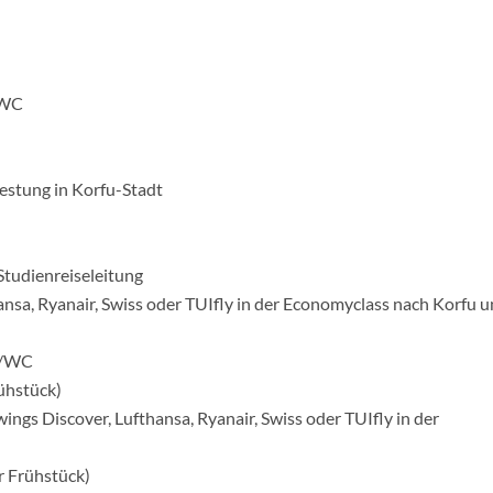
/WC
Festung in Korfu-Stadt
Studienreiseleitung
hansa, Ryanair, Swiss oder TUIfly in der Economyclass nach Korfu 
e/WC
ühstück)
wings Discover, Lufthansa, Ryanair, Swiss oder TUIfly in der
r Frühstück)