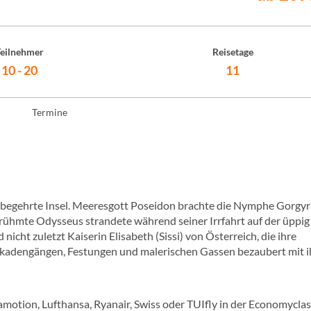
eilnehmer
Reisetage
10 - 20
11
Termine
e begehrte Insel. Meeresgott Poseidon brachte die Nymphe Gorgyr
rühmte Odysseus strandete während seiner Irrfahrt auf der üppig
icht zuletzt Kaiserin Elisabeth (Sissi) von Österreich, die ihre
Arkadengängen, Festungen und malerischen Gassen bezaubert mit 
damotion, Lufthansa, Ryanair, Swiss oder TUIfly in der Economycla