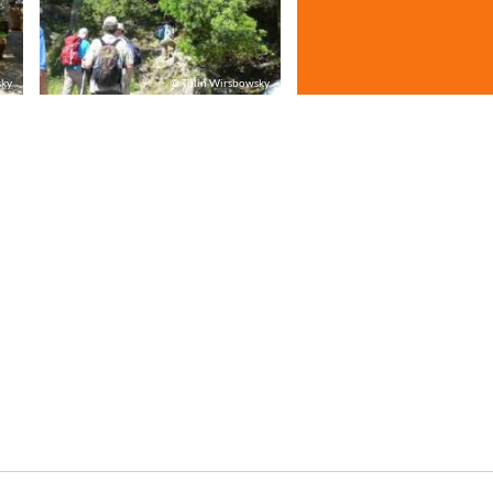
sky
© Tülin Wirsbowsky