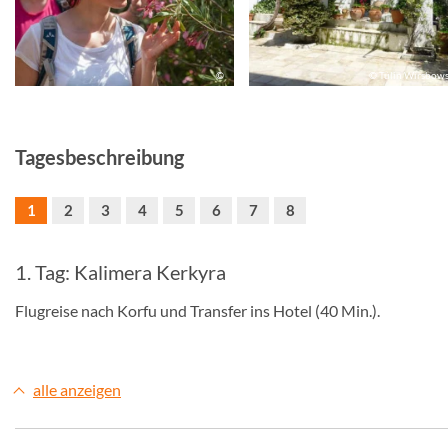
©
© Tülin Wirsbow
Tagesbeschreibung
1
2
3
4
5
6
7
8
1. Tag: Kalimera Kerkyra
Flugreise nach Korfu und Transfer ins Hotel (40 Min.).
alle anzeigen