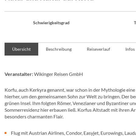
Schwierigkeitsgrad
T
Übersicht
Beschreibung
Reiseverlauf
Infos
Veranstalter:
Wikinger Reisen GmbH
Korfu, auch Kerkyra genannt, war schon in der Mythologie ein
hierher, um den gemeinsamen Sohn zur Welt zu bringen. Der be
grünen Insel. Ihm folgten Römer, Venezianer und Byzantiner und n
Sommerresidenz hier erbauen ließ. Korfus Altstadt mit ihren 
besonders charmanten Flair.
Flug mit Austrian Airlines, Condor, Easyjet, Eurowings, Lau