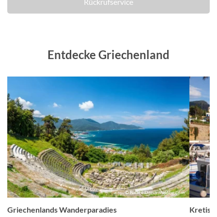
Rückrufservice
Entdecke Griechenland
el
© Balate Dorin /Adobe.com
Griechenlands Wanderparadies
Kretisc