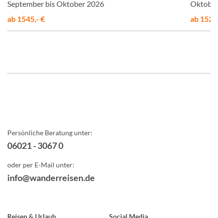
September bis Oktober 2026
Oktober
ab 1545,- €
ab 1525,
Persönliche Beratung unter:
06021 - 3067 0
oder per E-Mail unter:
info@wanderreisen.de
Reisen & Urlaub
Social Media