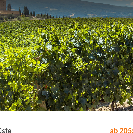
üste
ab 2055