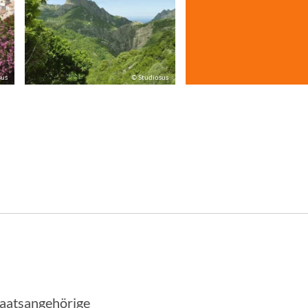
sus
© Studiosus
taatsangehörige