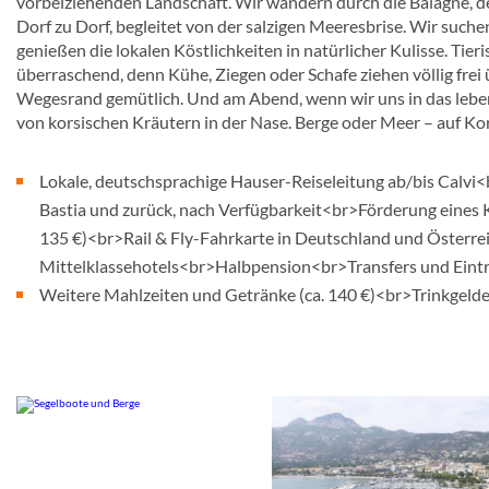
vorbeiziehenden Landschaft. Wir wandern durch die Balagne, d
Dorf zu Dorf, begleitet von der salzigen Meeresbrise. Wir suche
genießen die lokalen Köstlichkeiten in natürlicher Kulisse. Ti
überraschend, denn Kühe, Ziegen oder Schafe ziehen völlig frei
Wegesrand gemütlich. Und am Abend, wenn wir uns in das lebend
von korsischen Kräutern in der Nase. Berge oder Meer – auf Ko
Lokale, deutschsprachige Hauser-Reiseleitung ab/bis Calvi<b
Bastia und zurück, nach Verfügbarkeit<br>Förderung eines 
135 €)<br>Rail & Fly-Fahrkarte in Deutschland und Österr
Mittelklassehotels<br>Halbpension<br>Transfers und Eint
Weitere Mahlzeiten und Getränke (ca. 140 €)<br>Trinkgeld