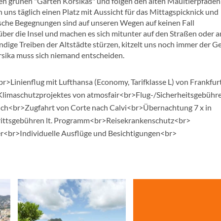
en grünen "Garten Korsikas" und folgen den alten Maultierpfaden
n uns täglich einen Platz mit Aussicht für das Mittagspicknick und
erische Begegnungen sind auf unseren Wegen auf keinen Fall
 über die Insel und machen es sich mitunter auf den Straßen oder 
ige Treiben der Altstädte stürzen, kitzelt uns noch immer der G
rsika muss sich niemand entscheiden.
r>Linienflug mit Lufthansa (Economy, Tarifklasse L) von Frankfur
Klimaschutzprojektes von atmosfair<br>Flug-/Sicherheitsgebühre
eich<br>Zugfahrt von Corte nach Calvi<br>Übernachtung 7 x in
rittsgebühren lt. Programm<br>Reisekrankenschutz<br>
er<br>Individuelle Ausflüge und Besichtigungen<br>