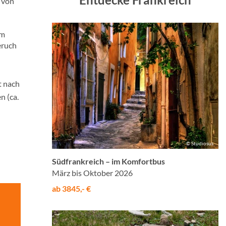
 von
am
eruch
t nach
n (ca.
© Studiosus
Südfrankreich – im Komfortbus
März bis Oktober 2026
ab 3845,- €