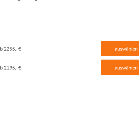
b 2255,- €
auswählen
b 2195,- €
auswählen