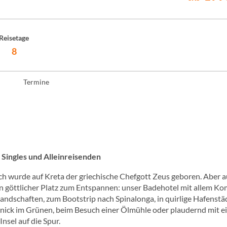
Reisetage
8
Termine
 Singles und Alleinreisenden
ch wurde auf Kreta der griechische Chefgott Zeus geboren. Aber 
in göttlicher Platz zum Entspannen: unser Badehotel mit allem Ko
dschaften, zum Bootstrip nach Spinalonga, in quirlige Hafenstä
cknick im Grünen, beim Besuch einer Ölmühle oder plaudernd mit e
nsel auf die Spur.