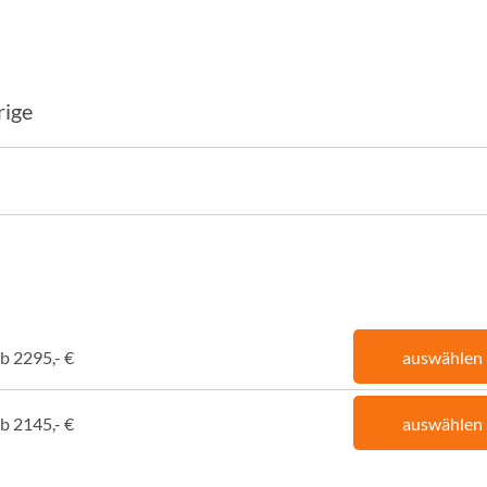
rige
b 2295,- €
auswählen
b 2145,- €
auswählen