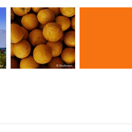
sus
© Studiosus