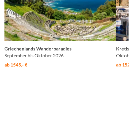
el
© Balate Dorin /Adobe.com
Griechenlands Wanderparadies
Kretisc
September bis Oktober 2026
Oktober
ab 1545,- €
ab 1525,