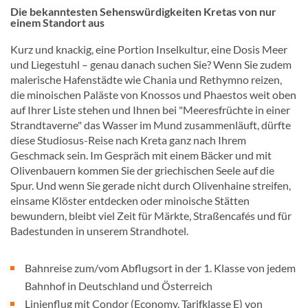
Die bekanntesten Sehenswürdigkeiten Kretas von nur
einem Standort aus
Kurz und knackig, eine Portion Inselkultur, eine Dosis Meer
und Liegestuhl – genau danach suchen Sie? Wenn Sie zudem
malerische Hafenstädte wie Chania und Rethymno reizen,
die minoischen Paläste von Knossos und Phaestos weit oben
auf Ihrer Liste stehen und Ihnen bei "Meeresfrüchte in einer
Strandtaverne" das Wasser im Mund zusammenläuft, dürfte
diese Studiosus-Reise nach Kreta ganz nach Ihrem
Geschmack sein. Im Gespräch mit einem Bäcker und mit
Olivenbauern kommen Sie der griechischen Seele auf die
Spur. Und wenn Sie gerade nicht durch Olivenhaine streifen,
einsame Klöster entdecken oder minoische Stätten
bewundern, bleibt viel Zeit für Märkte, Straßencafés und für
Badestunden in unserem Strandhotel.
Bahnreise zum/vom Abflugsort in der 1. Klasse von jedem
Bahnhof in Deutschland und Österreich
Linienflug mit Condor (Economy, Tarifklasse E) von